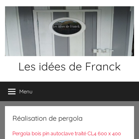
Aller
au
contenu
Les idées de Franck
Créateur
d'idées
Menu
Réalisation de pergola
Pergola bois pin autoclave traité CL4 600 x 400